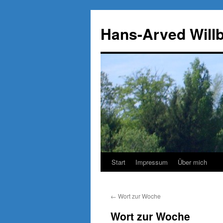
Zum
Inhalt
Hans-Arved Will
springen
Start
Impressum
Über mich
←
Wort zur Woche
Wort zur Woche