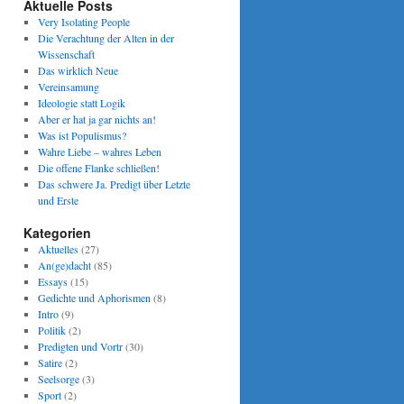
Aktuelle Posts
Very Isolating People
Die Verachtung der Alten in der
Wissenschaft
Das wirklich Neue
Vereinsamung
Ideologie statt Logik
Aber er hat ja gar nichts an!
Was ist Populismus?
Wahre Liebe – wahres Leben
Die offene Flanke schließen!
Das schwere Ja. Predigt über Letzte
und Erste
Kategorien
Aktuelles
(27)
An(ge)dacht
(85)
Essays
(15)
Gedichte und Aphorismen
(8)
Intro
(9)
Politik
(2)
Predigten und Vortr
(30)
Satire
(2)
Seelsorge
(3)
Sport
(2)