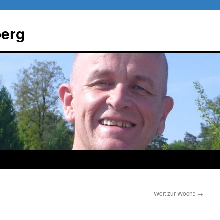
berg
Wort zur Woche
→