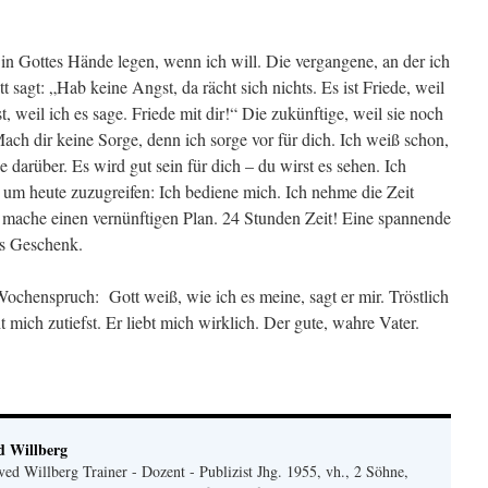
in Gottes Hände legen, wenn ich will. Die vergangene, an der ich
sagt: „Hab keine Angst, da rächt sich nichts. Es ist Friede, weil
ist, weil ich es sage. Friede mit dir!“ Die zukünftige, weil sie noch
Mach dir keine Sorge, denn ich sorge vor für dich. Ich weiß schon,
arüber. Es wird gut sein für dich – du wirst es sehen. Ich
i, um heute zuzugreifen: Ich bediene mich. Ich nehme die Zeit
d mache einen vernünftigen Plan. 24 Stunden Zeit! Eine spannende
es Geschenk.
ochenspruch: Gott weiß, wie ich es meine, sagt er mir. Tröstlich
eht mich zutiefst. Er liebt mich wirklich. Der gute, wahre Vater.
d Willberg
ved Willberg Trainer - Dozent - Publizist Jhg. 1955, vh., 2 Söhne,