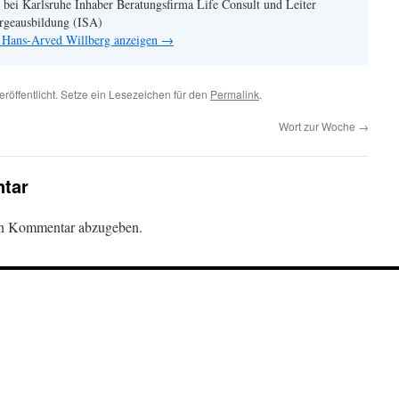
 bei Karlsruhe Inhaber Beratungsfirma Life Consult und Leiter
sorgeausbildung (ISA)
n Hans-Arved Willberg anzeigen
→
eröffentlicht. Setze ein Lesezeichen für den
Permalink
.
Wort zur Woche
→
tar
en Kommentar abzugeben.