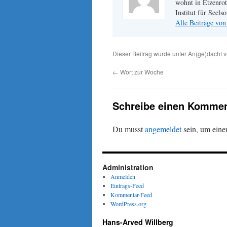
wohnt in Etzenrot
Institut für Seel
Alle Beiträge vo
Dieser Beitrag wurde unter
An(ge)dacht
v
←
Wort zur Woche
Schreibe einen Kommen
Du musst
angemeldet
sein, um ein
Administration
Anmelden
Eintrags-Feed
Kommentar-Feed
WordPress.org
Hans-Arved Willberg