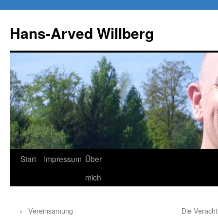
Zum
Inhalt
Hans-Arved Willberg
springen
Start
Impressum
Über
mich
←
Vereinsamung
Die Veracht