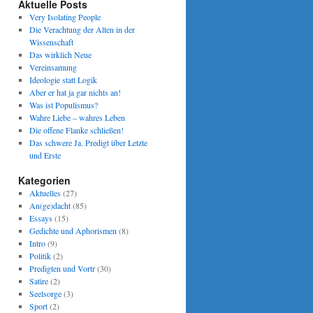
Aktuelle Posts
Very Isolating People
Die Verachtung der Alten in der
Wissenschaft
Das wirklich Neue
Vereinsamung
Ideologie statt Logik
Aber er hat ja gar nichts an!
Was ist Populismus?
Wahre Liebe – wahres Leben
Die offene Flanke schließen!
Das schwere Ja. Predigt über Letzte
und Erste
Kategorien
Aktuelles
(27)
An(ge)dacht
(85)
Essays
(15)
Gedichte und Aphorismen
(8)
Intro
(9)
Politik
(2)
Predigten und Vortr
(30)
Satire
(2)
Seelsorge
(3)
Sport
(2)