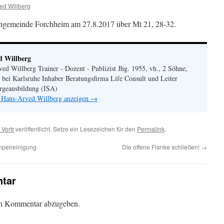
ed Willberg
hengemeinde Forchheim am 27.8.2017 über Mt 21, 28-32.
d Willberg
ved Willberg Trainer - Dozent - Publizist Jhg. 1955, vh., 2 Söhne,
 bei Karlsruhe Inhaber Beratungsfirma Life Consult und Leiter
sorgeausbildung (ISA)
n Hans-Arved Willberg anzeigen
→
 Vortr
veröffentlicht. Setze ein Lesezeichen für den
Permalink
.
mpelreinigung
Die offene Flanke schließen!
→
tar
en Kommentar abzugeben.