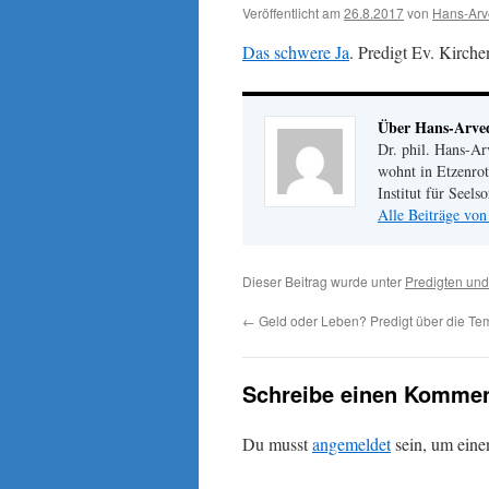
Veröffentlicht am
26.8.2017
von
Hans-Arv
Das schwere Ja
. Predigt Ev. Kirc
Über Hans-Arve
Dr. phil. Hans-Ar
wohnt in Etzenrot
Institut für Seel
Alle Beiträge vo
Dieser Beitrag wurde unter
Predigten und
←
Geld oder Leben? Predigt über die Te
Schreibe einen Kommen
Du musst
angemeldet
sein, um ein