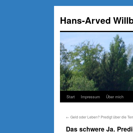
Zum
Inhalt
Hans-Arved Will
springen
Start
Impressum
Über mich
←
Geld oder Leben? Predigt über die Te
Das schwere Ja. Predi