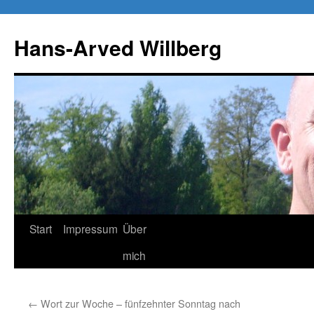
Zum
Inhalt
Hans-Arved Willberg
springen
Start
Impressum
Über
mich
←
Wort zur Woche – fünfzehnter Sonntag nach