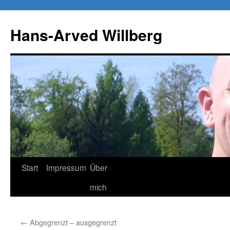
Zum
Inhalt
Hans-Arved Willberg
springen
Start
Impressum
Über
mich
←
Abgegrenzt – ausgegrenzt