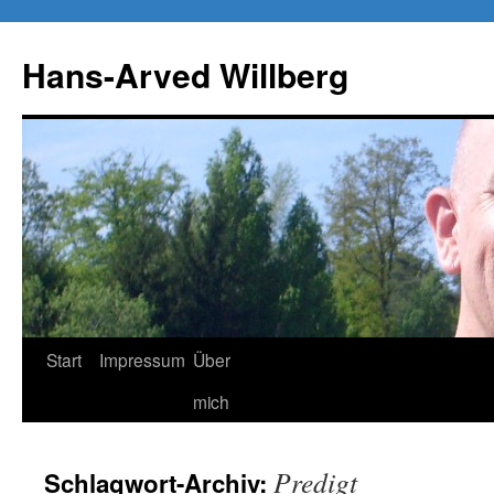
Zum
Inhalt
Hans-Arved Willberg
springen
Start
Impressum
Über
mich
Predigt
Schlagwort-Archiv: