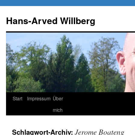
Zum
Inhalt
Hans-Arved Willberg
springen
Start
Impressum
Über
mich
Jerome Boateng
Schlagwort-Archiv: