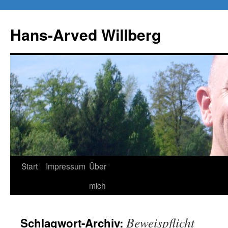
Zum
Inhalt
Hans-Arved Willberg
springen
Start
Impressum
Über
mich
Beweispflicht
Schlagwort-Archiv: