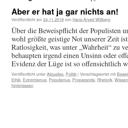
Aber er hat ja gar nichts an!
Veröffentlicht am
24.11.2018
von
Hans-Arved Willberg
Über die Beweispflicht der Populisten 
wohl größte geistige Not unserer Zeit is
Ratlosigkeit, was unter „Wahrheit“ zu ve
behaupten irgend einen Unsinn oder offe
Evidenz der Lüge ist so offensichtlich
Veröffentlicht unter
Aktuelles
,
Politik
|
Verschlagwortet mit
Bewei
Ethik
,
Extremismus
,
Populismus
,
Propaganda
,
Rhetorik
,
Wissen
hinterlassen