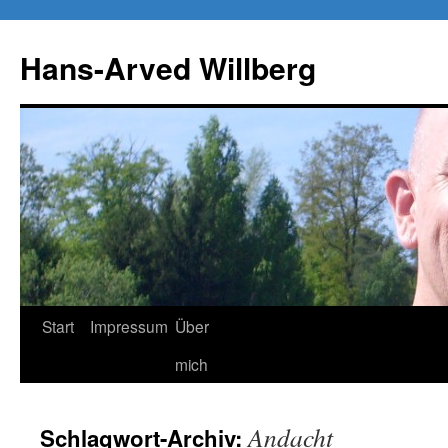
Zum
Inhalt
Hans-Arved Willberg
springen
Start
Impressum
Über
mich
Andacht
Schlagwort-Archiv: