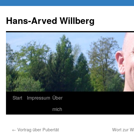
Zum
Inhalt
Hans-Arved Willberg
springen
Start
Impressum
Über
mich
←
Vortrag über Pubertät
Wort zur W