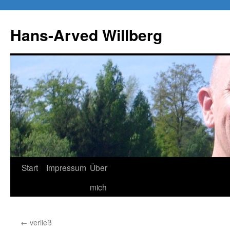
Zum
Inhalt
Hans-Arved Willberg
springen
Start
Impressum
Über
mich
←
verließ